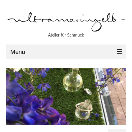
Atelier für Schmuck
Menü
Aktuell
Atelier
Werkstatt
Patrice Funke
Imke Jörns