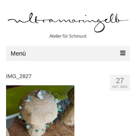
Atelier für Schmuck
Menü
Aktuell
IMG_2827
27
Atelier
OKT. 2024
Werkstatt
Patrice Funke
Imke Jörns