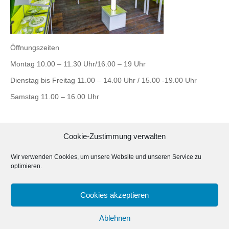
Öffnungszeiten
Montag 10.00 – 11.30 Uhr/16.00 – 19 Uhr
Dienstag bis Freitag 11.00 – 14.00 Uhr / 15.00 -19.00 Uhr
Samstag 11.00 – 16.00 Uhr
Cookie-Zustimmung verwalten
Ateliergemeinschaft ultramaringelb
Wir verwenden Cookies, um unsere Website und unseren Service zu
Görlitzer Str. 23 HH
optimieren.
01099 Dresden
Tel.:+49(0)351-80 25 445
Cookies akzeptieren
E-Mail: atelier(at)ultramaringelb.de
Ablehnen