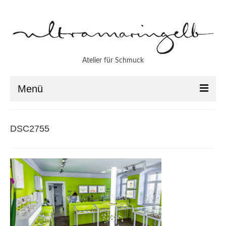
Atelier für Schmuck
Menü
Aktuell
DSC2755
Atelier
Werkstatt
Patrice Funke
Imke Jörns