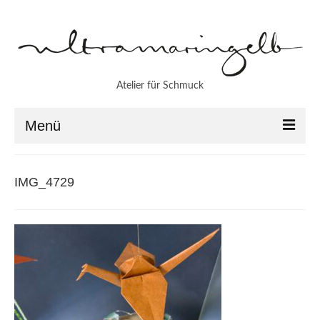
Atelier für Schmuck
Menü
Aktuell
IMG_4729
Atelier
Werkstatt
Patrice Funke
Imke Jörns